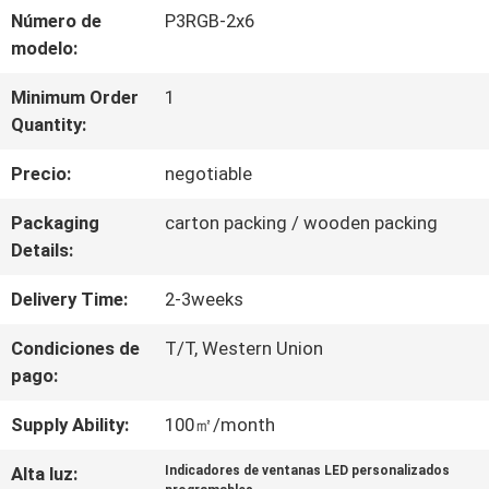
Número de
P3RGB-2x6
VIAJE
modelo:
DE
Minimum Order
1
Quantity:
LA
Precio:
negotiable
FÁBRICA
Packaging
carton packing / wooden packing
Details:
CONTROL
Delivery Time:
2-3weeks
DE
Condiciones de
T/T, Western Union
CALIDAD
pago:
Supply Ability:
100㎡/month
ÉNTRENOS
Alta luz:
Indicadores de ventanas LED personalizados
EN