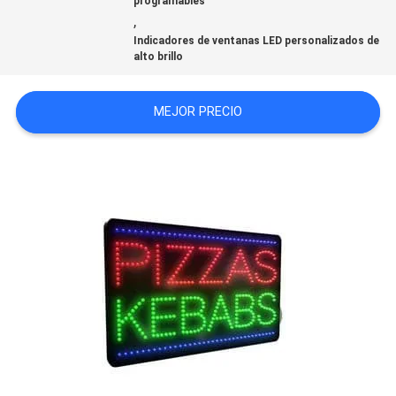
programables
,
CONTACTO
Indicadores de ventanas LED personalizados de
alto brillo
CON
MEJOR PRECIO
NOTICIAS
PIDA
UNA
CITA
MAPA
DEL