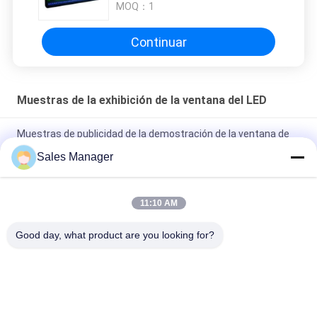
MOQ：
1
Continuar
Muestras de la exhibición de la ventana del LED
Muestras de publicidad de la demostración de la ventana de
pantalla LED de poste de la prenda impermeable IP65
Sales Manager
Tablero de publicidad video LED de la ventana de P5 RGB de las
muestras programables de la exhibición
11:10 AM
Pantalla de vídeo al aire libre LED del panel bilateral a todo
Good day, what product are you looking for?
color del movimiento en sentido vertical del RGB
Categorías Populares
Todos