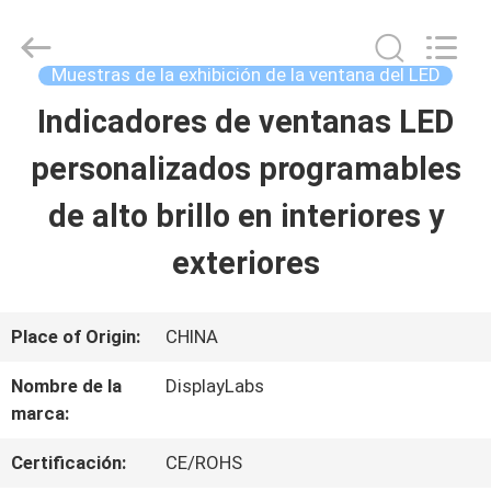
©
2021
-
2026
Muestras de la exhibición de la ventana del LED
Display
Labs
Indicadores de ventanas LED
HOGAR
LED
Co.,Ltd.
All
personalizados programables
Rights
Reserved.
PRODUCTOS
de alto brillo en interiores y
exteriores
VR
SHOW
Place of Origin:
CHINA
Nombre de la
DisplayLabs
SOBRE
marca:
NOSOTROS
Certificación:
CE/ROHS