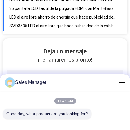
85 pantalla LCD táctil de la pulgada HDMI con Matt Glass endurecido
LED al aire libre ahorro de energía que hace publicidad de alta frecuencia de actualización de la exhibición 3840Hz
SMD3535 LED al aire libre que hace publicidad de la exhibición, cartelera de P10 Digitaces LED
32x16 Dot Outdoor LED que hace publicidad de la exhibición con el alto brillo 6000cd
320*160m m llevaron la cartelera al aire libre de la TV, los paneles de exhibición video de pared 60Hz
7500 CD LED al aire libre que hace publicidad de la exhibición ángulo de opinión de 140 grados
Deja un mensaje
La pantalla LED del perímetro de los deportes del CREE SMD3535 fijó la aprobación de la instalación PSE
¡Te llamaremos pronto!
43" capacitivo pantalla LCD táctil, contraluz Android de ELED que hace publicidad de la exhibición
P8 a todo color llevó el módulo, 6500 pantallas llevadas de la publicidad al aire libre de los liendres
DIP346 LED al aire libre que hace publicidad del marco de gabinete del hierro de la exhibición los 3x2m
Sales Manager
Pantalla LCD táctil de 10 puntos 43 pulgadas con el gabinete de aluminio delgado
Pixeles físicos llevados 1024x1024m m de la exhibición 14400 al aire libre de la pared del gabinete del hierro
11:43 AM
P8mm P10mm LED al aire libre que hace publicidad de la exhibición con alto contraste
Good day, what product are you looking for?
Brillo al aire libre de la eliminación de errores de la echada de pantalla de la publicidad LED de SMD 3535 alto 8m m
el tablero llevado 1024x1024m m P8/P10 de la reproducción de vídeo fijó la instalación para al aire libre