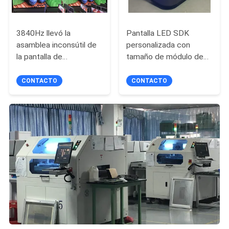
3840Hz llevó la
Pantalla LED SDK
asamblea inconsútil de
personalizada con
la pantalla de
tamaño de módulo de
visualización de la
320 * 160 mm, tono de
publicidad comercial
píxel de 1.538 mm y
CONTACTO
CONTACTO
ángulo de visión de X:
140 ° / Y: 120 °