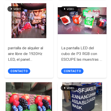
corporativas de interior
PIDA
UNA
CITA
MAPA
pantalla de alquiler al
La pantalla LED del
aire libre de 1920Hz
cubo de P3 RGB con
DEL
LED, el panel
ESCUPE las muestras al
SITIO
impermeable P3 del
aire libre de Digitaces
LED
LED del módulo
CONTACTO
CONTACTO
PRIVACY
POLICY