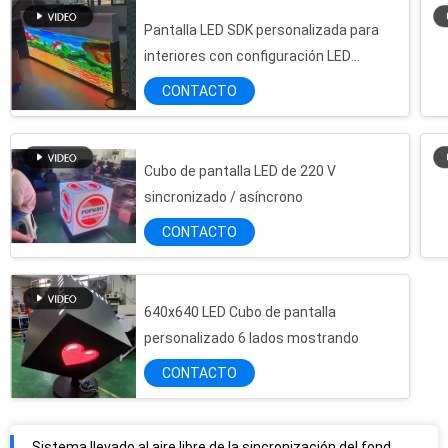
Pantalla LED SDK personalizada para
interiores con configuración LED
GOB1212, brillo de 600-800 nits y paso de
CONTACTO
píxel de 1.538 mm
Cubo de pantalla LED de 220 V
sincronizado / asíncrono
CONTACTO
640x640 LED Cubo de pantalla
personalizado 6 lados mostrando
CONTACTO
Sistema llevado al aire libre de la sincronización del fondo de la reproducción de vídeo 960x960m m del RGB P10