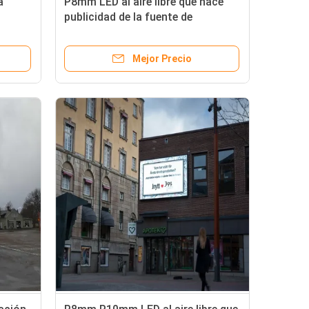
a
P8mm LED al aire libre que hace
publicidad de la fuente de
 la
alimentación de Meanwell de la
exhibición
Mejor Precio