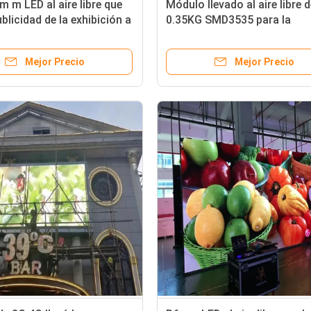
 m LED al aire libre que
Módulo llevado al aire libre 
blicidad de la exhibición a
0.35KG SMD3535 para la
el gabinete de aluminio de
exhibición comercial
ción
Mejor Precio
Mejor Precio