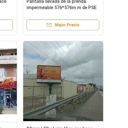
ace
Pantalla llevada de la prenda
impermeable 576*576m m de PSE
dad al
para hacer publicidad del pixel al
aire libre 96*96
Mejor Precio