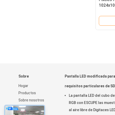
1024x102
14400 al 
gabinete
Sobre
Pantalla LED modificada par
Hogar
requisitos particulares de S
Productos
La pantalla LED del cubo de
Sobre nosotros
RGB con ESCUPE las muest
Noticias
al aire libre de Digitaces LE
Sitemap