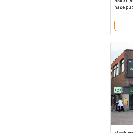
5500 lien
hace pub
pantalla
de P6 LED