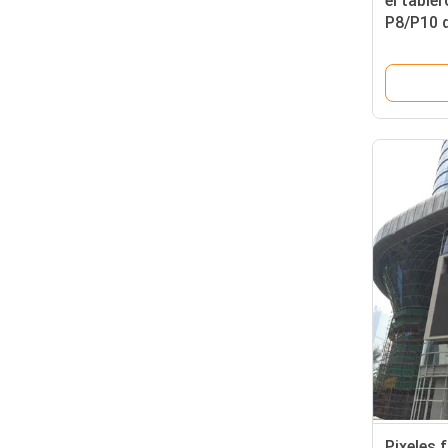
el table
P8/P10 d
vídeo fij
libre
Pixeles 