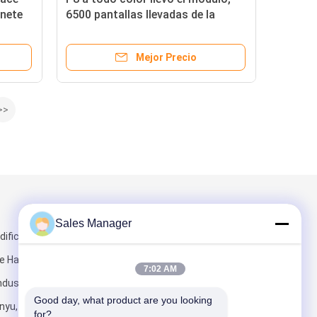
inete
6500 pantallas llevadas de la
os 3x2m
publicidad al aire libre de los
liendres
Mejor Precio
>>
Envíenos un correo
Sales Manager
edificio, parque
e Hanhaida,
7:02 AM
dustrial,
Good day, what product are you looking 
nyu,
for?