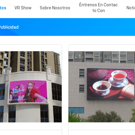
Éntrenos En Contac
tos
VR Show
Sobre Nosotros
Noti
To Con
Publicidad