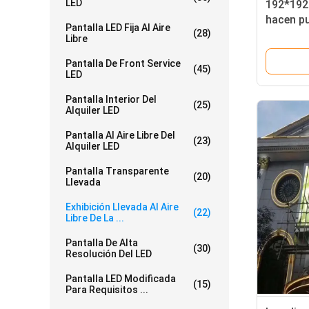
LED
192*192m
hacen pu
Pantalla LED Fija Al Aire
(28)
presión 
Libre
la fundi
Pantalla De Front Service
(45)
LED
Pantalla Interior Del
(25)
Alquiler LED
Pantalla Al Aire Libre Del
(23)
Alquiler LED
Pantalla Transparente
(20)
Llevada
Exhibición Llevada Al Aire
(22)
Libre De La ...
Pantalla De Alta
(30)
Resolución Del LED
Pantalla LED Modificada
(15)
Para Requisitos ...