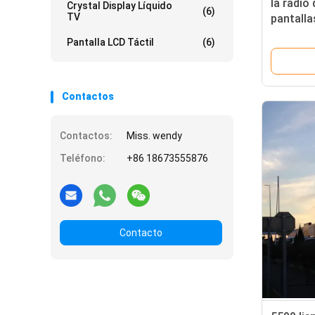
la radio 
Crystal Display Líquido
(6)
TV
pantallas
libre 1
Pantalla LCD Táctil
(6)
Contactos
Contactos:
Miss. wendy
Teléfono:
+86 18673555876
Contacto