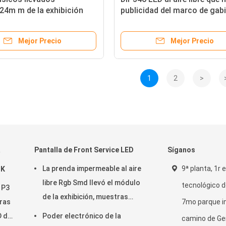
4m m de la exhibición
publicidad del marco de gab
aire libre de la pared del
del hierro de la exhibición l
 del hierro
Mejor Precio
Mejor Precio
1
2
>
a
Pantalla de Front Service LED
Síganos
La prenda impermeable al aire
9ª planta, 1r 
DK
libre Rgb Smd llevó el módulo
tecnológico d
 P3
de la exhibición, muestras
ras
7mo parque in
llevadas programables de la
D del
Poder electrónico de la
camino de Ge
exhibición P6