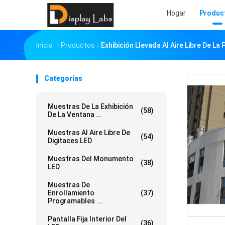
Hogar
Produc
Inicio
Productos
Exhibición Llevada Al Aire Libre De La 
Categorías
Muestras De La Exhibición
(58)
De La Ventana ...
Muestras Al Aire Libre De
(54)
Digitaces LED
Muestras Del Monumento
(38)
LED
Muestras De
Enrollamiento
(37)
Programables ...
Pantalla Fija Interior Del
(36)