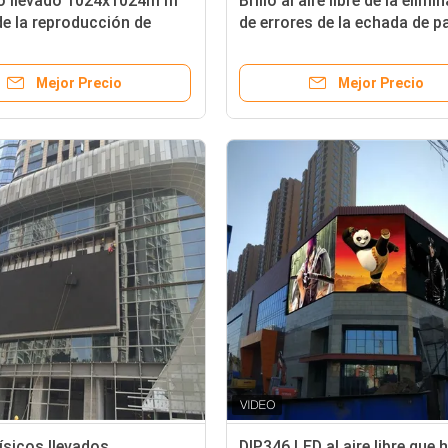
ro llevado 1024x1024m m
Brillo al aire libre de la elimi
e la reproducción de
de errores de la echada de p
ó la instalación para al aire
de la publicidad LED de SMD
alto 8m m
Mejor Precio
Mejor Precio
físicos llevados
DIP346 LED al aire libre que 