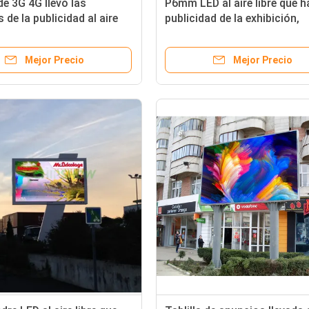
de 3G 4G llevó las
P6mm LED al aire libre que h
 de la publicidad al aire
publicidad de la exhibición,
92mm*192m m
pantalla grande de la publici
aire libre IP65
Mejor Precio
Mejor Precio