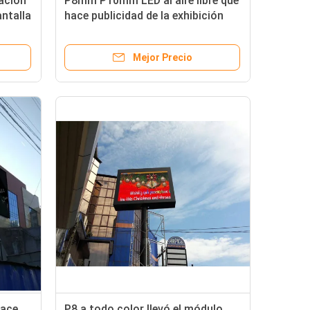
nación
P8mm P10mm LED al aire libre que
antalla
hace publicidad de la exhibición
 3535
con alto contraste
Mejor Precio
hace
P8 a todo color llevó el módulo,