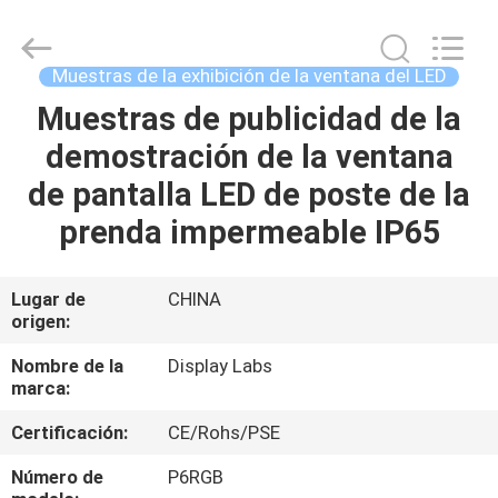
2021
-
2026
Display
Labs
Muestras de la exhibición de la ventana del LED
LED
Co.,Ltd.
Muestras de publicidad de la
HOGAR
All
Rights
Reserved.
demostración de la ventana
PRODUCTOS
de pantalla LED de poste de la
prenda impermeable IP65
VR
SHOW
Lugar de
CHINA
origen:
SOBRE
Nombre de la
Display Labs
marca:
NOSOTROS
Certificación:
CE/Rohs/PSE
VIAJE
Número de
P6RGB