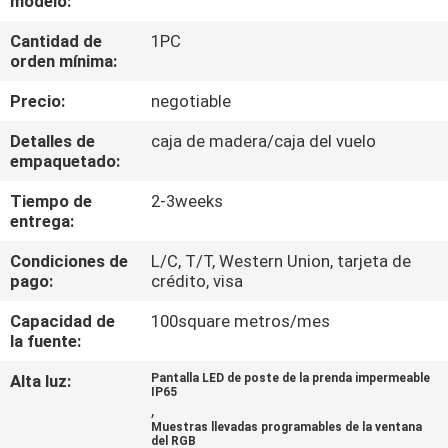
modelo:
DE
Cantidad de
1PC
LA
orden mínima:
FÁBRICA
Precio:
negotiable
CONTROL
Detalles de
caja de madera/caja del vuelo
empaquetado:
DE
Tiempo de
2-3weeks
CALIDAD
entrega:
Condiciones de
L/C, T/T, Western Union, tarjeta de
ÉNTRENOS
pago:
crédito, visa
EN
Capacidad de
100square metros/mes
CONTACTO
la fuente:
CON
Alta luz:
Pantalla LED de poste de la prenda impermeable
IP65
,
Muestras llevadas programables de la ventana
NOTICIAS
del RGB