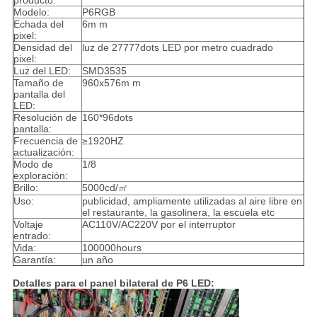
producto:
Modelo:
P6RGB
Echada del
6m m
pixel:
Densidad del
luz de 27777dots LED por metro cuadrado
pixel:
Luz del LED:
SMD3535
Tamaño de
960x576m m
pantalla del
LED:
Resolución de
160*96dots
pantalla:
Frecuencia de
≥1920HZ
actualización:
Modo de
1/8
exploración:
Brillo:
5000cd/㎡
Uso:
publicidad, ampliamente utilizadas al aire libre en
el restaurante, la gasolinera, la escuela etc
Voltaje
AC110V/AC220V por el interruptor
entrado:
Vida:
100000hours
Garantía:
un año
Detalles para el panel bilateral de P6 LED: