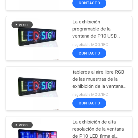
del LED suben a P5MM a
DE
CONTACTO
todo color
LA
La exhibición
FÁBRICA
programable de la
ventana de P10 USB
CONTROL
LED firma las muestras
negotiable MOQ:1PC
llevadas interiores 220V
DE
CONTACTO
para el negocio
CALIDAD
tableros al aire libre RGB
de las muestras de la
ÉNTRENOS
exhibición de la ventana
de los 32*384cm LED a
EN
negotiable MOQ:1PC
todo color
CONTACTO
CONTACTO
CON
La exhibición de alta
resolución de la ventana
NOTICIAS
de P10 LED firma el