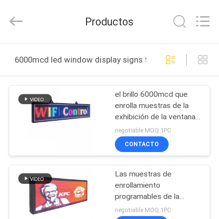
2021
-
2026
Productos
Display
Labs
LED
Co.,Ltd.
HOGAR
All
Rights
6000mcd led window display signs fabricación en línea
Reserved.
PRODUCTOS
el brillo 6000mcd que
enrolla muestras de la
VR
exhibición de la ventana
SHOW
del mensaje LED sube a
negotiable MOQ:1PC
la ayuda de Winxp
CONTACTO
SOBRE
Las muestras de
NOSOTROS
enrollamiento
programables de la
VIAJE
exhibición de la ventana
negotiable MOQ:1PC