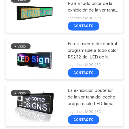
RGB a todo color de la
exhibición de la ventana
del mensaje LED del taxi
negotiable MOQ:1PC
del USB P5
CONTACTO
programables
Enrollamiento del control
programable a todo color
RS232 del LED de la
ventana de las muestras
negotiable MOQ:1PC
posteriores autos de la
CONTACTO
exhibición
La exhibición posterior
de la ventana del coche
programable LED firma
P10 a todo color con el
negotiable MOQ:1PC
control de WIFI
CONTACTO