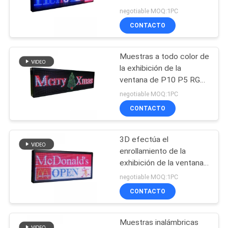
16*192cm para la
negotiable MOQ:1PC
promoción del centro
CONTACTO
PIDA
comercial de la tienda
UNA
Muestras a todo color de
CITA
la exhibición de la
ventana de P10 P5 RGB
LED para la publicidad de
MAPA
negotiable MOQ:1PC
Windows de la tienda
CONTACTO
DEL
SITIO
3D efectúa el
enrollamiento de la
PRIVACY
exhibición de la ventana
del mensaje LED firma
negotiable MOQ:1PC
POLICY
control inalámbrico de la
CONTACTO
echada del pixel de 5m
m
Muestras inalámbricas