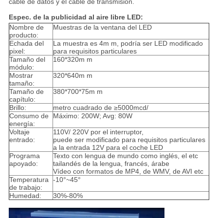
cable de datos y el cable de transmisión.
Espec. de la publicidad al aire libre LED:
Nombre de
Muestras de la ventana del LED
producto:
Echada del
La muestra es 4m m, podría ser LED modificado
pixel:
para requisitos particulares
Tamaño del
160*320m m
módulo:
Mostrar
320*640m m
tamaño:
Tamaño de
380*700*75m m
capítulo:
Brillo:
metro cuadrado de ≥5000mcd/
Consumo de
Máximo: 200W; Avg: 80W
energía:
Voltaje
110V/ 220V por el interruptor,
entrado:
puede ser modificado para requisitos particulares
a la entrada 12V para el coche LED
Programa
Texto con lengua de mundo como inglés, el etc
apoyado:
tailandés de la lengua, francés, árabe
Vídeo con formatos de MP4, de WMV, de AVI etc
Temperatura
-10°~45°
de trabajo:
Humedad:
30%-80%