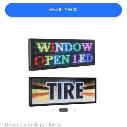
MEJOR PRECIO
PIDA
UNA
CITA
MAPA
DEL
SITIO
PRIVACY
POLICY
Descripción de producto