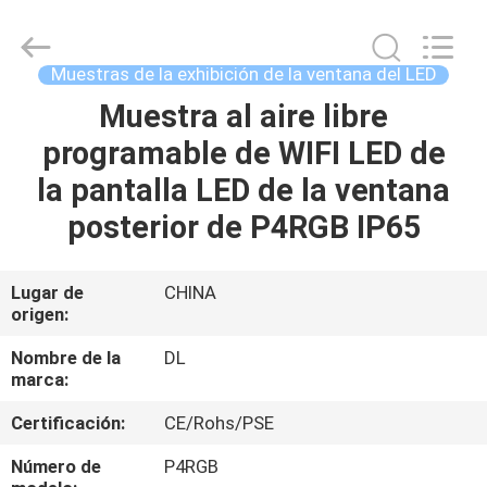
2021
-
2026
Display
Labs
Muestras de la exhibición de la ventana del LED
LED
Co.,Ltd.
Muestra al aire libre
HOGAR
All
Rights
Reserved.
programable de WIFI LED de
PRODUCTOS
la pantalla LED de la ventana
posterior de P4RGB IP65
VR
SHOW
Lugar de
CHINA
origen:
SOBRE
Nombre de la
DL
marca:
NOSOTROS
Certificación:
CE/Rohs/PSE
VIAJE
Número de
P4RGB