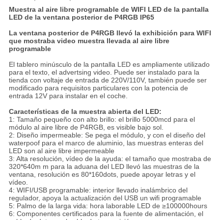
Muestra al aire libre programable de WIFI LED de la pantalla
LED de la ventana posterior de P4RGB IP65
La ventana posterior de P4RGB llevó la exhibición para WIFI
que mostraba video muestra llevada al aire libre
programable
El tablero minúsculo de la pantalla LED es ampliamente utilizado
para el texto, el advertsing video. Puede ser instalado para la
tienda con voltaje de entrada de 220V/110V, también puede ser
modificado para requisitos particulares con la potencia de
entrada 12V para instalar en el coche.
Características de la muestra abierta del LED:
1: Tamaño pequeño con alto brillo: el brillo 5000mcd para el
módulo al aire libre de P4RGB, es visible bajo sol.
2: Diseño impermeable: Se pega el módulo, y con el diseño del
waterpoof para el marco de aluminio, las muestras enteras del
LED son al aire libre impermeable
3: Alta resolución, vídeo de la ayuda: el tamaño que mostraba de
320*640m m para la aduana del LED llevó las muestras de la
ventana, resolución es 80*160dots, puede apoyar letras y el
vídeo.
4: WIFI/USB programable: interior llevado inalámbrico del
regulador, apoya la actualización del USB un wifi programable
5: Palmo de la larga vida: hora laborable LED de ≥100000hours
6: Componentes certificados para la fuente de alimentación, el