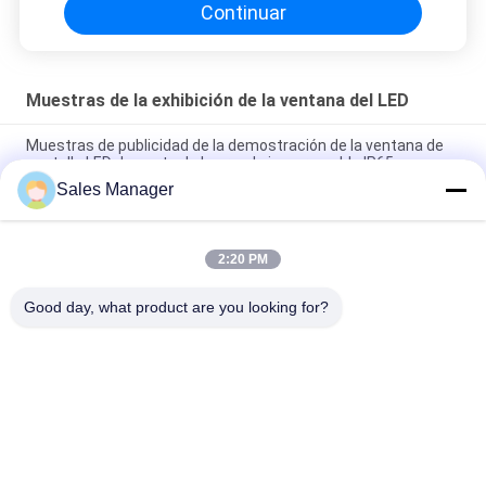
Continuar
Muestras de la exhibición de la ventana del LED
Muestras de publicidad de la demostración de la ventana de
pantalla LED de poste de la prenda impermeable IP65
Sales Manager
Tablero de publicidad video LED de la ventana de P5 RGB de las
muestras programables de la exhibición
2:20 PM
Pantalla de vídeo al aire libre LED del panel bilateral a todo
color del movimiento en sentido vertical del RGB
Good day, what product are you looking for?
Categorías Populares
Todos
Muestras De La 
Muestras Al Aire 
Exhibición De La 
Libre De Digitaces 
Ventana Del LED
LED
Muestras Del 
Muestras De 