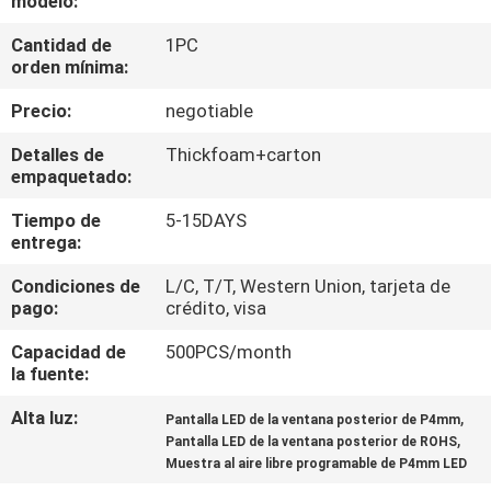
modelo:
DE
Cantidad de
1PC
LA
orden mínima:
FÁBRICA
Precio:
negotiable
CONTROL
Detalles de
Thickfoam+carton
empaquetado:
DE
Tiempo de
5-15DAYS
CALIDAD
entrega:
Condiciones de
L/C, T/T, Western Union, tarjeta de
ÉNTRENOS
pago:
crédito, visa
EN
Capacidad de
500PCS/month
CONTACTO
la fuente:
CON
Alta luz:
,
Pantalla LED de la ventana posterior de P4mm
,
Pantalla LED de la ventana posterior de ROHS
Muestra al aire libre programable de P4mm LED
NOTICIAS