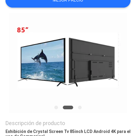
MEJOR PRECIO
PIDA
UNA
CITA
MAPA
DEL
SITIO
PRIVACY
POLICY
Descripción de producto
Exhibición de Crystal Screen Tv 85inch LCD Android 4K para el