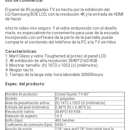
uso de Commerical
El panel de 85 pulgadas TV es hecho por la exhibición del
LG/Samsung BOE LCD, con la resolución 4K y la entrada de HDMI
de hacer
efecto video vivo seguro. Y el vidrio endurecido con el diseño
mate, es especialmente conveniente para usar de la escuela.
Incorporado con software de la parte de la pantalla, puede
compartir el contenido del teléfono de la PC a la TV sin hilos.
Características:
1: Matt Glass y vidrio Toughened al protec el panel LCD
2: 4K exhibición de alta resolución 3840*2160 RGB
3: Mostrar tamaño: (h) 1872 x 1053 (v) (milímetro)
4: Ningún tacto
5: Tiempo de la larga vida: hora laborable 30000hours
Espec. del producto:
Nombre de producto:
Cristal líquido TV-85”
Modelo:
85 pulgadas
Área de presentación activa:
(h) 1872 x 1053 (v) (milímetros)
Echada del pixel (milímetro):
0,4875 (h) x 0,4875 (v)
Resolución nativa:
3840*2160 RGB
Relación de aspecto:
16:9
Brillo (tipo):
400 liendres
Coeficiente de contraste (tipo):
5000:1
Ángulo de visión:
178° para and178° horizontal para la