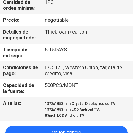
Cantidad de
1PC
DE
orden mínima:
LA
Precio:
negotiable
FÁBRICA
Detalles de
Thickfoam+carton
empaquetado:
CONTROL
Tiempo de
5-15DAYS
DE
entrega:
CALIDAD
Condiciones de
L/C, T/T, Western Union, tarjeta de
pago:
crédito, visa
ÉNTRENOS
Capacidad de
500PCS/MONTH
EN
la fuente:
CONTACTO
Alta luz:
,
1872x1053m m Crystal Display líquido TV
,
1872x1053m m LCD Android TV
CON
85inch LCD Android TV
NOTICIAS