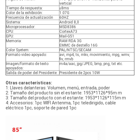
vertical
Tiempo de respuesta:
≤8ms
Color de la exhibición:
1.07G
Frecuencia de actualización
60HZ
Sistema:
Android 8,0
Microprocesador:
MSD8386
CPU:
CortexA73
GPU:
Mail-G51
Memoria:
RAM RDA 3G
EMMC de destello 16G
Color Syetem:
PAL/NTSC/SECAM
Formato video apoyado:
avi, mp4, ts, mkv, movimiento, mpg, wmv,
fiv, rmvb
Imagen/formato de texto
m4a/aac, jpg/JPEG, bmp, png, txt etc.
apoyados:
Salida de poder del Presidente:
Presidente de 2pcs 10W
Otras características:
1: Llaves delanteras: Volumen, menú, entrada, poder
2: Tamaño del producto sin el estante: 1953*1126*95m m
3: Tamaño del producto con el estante: 1953*1126*115m m
4: Accesorios: 1pc WIFI Antenma, 1pc teledirigido, cable
eléctrico 1pc, soporte de pared 1pc