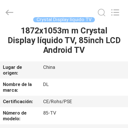
2021
-
2026
Display
Labs
Crystal Display líquido TV
LED
Co.,Ltd.
1872x1053m m Crystal
HOGAR
All
Rights
Reserved.
Display líquido TV, 85inch LCD
PRODUCTOS
Android TV
VR
Lugar de
China
origen:
SHOW
Nombre de la
DL
marca:
SOBRE
Certificación:
CE/Rohs/PSE
NOSOTROS
Número de
85-TV
modelo:
VIAJE