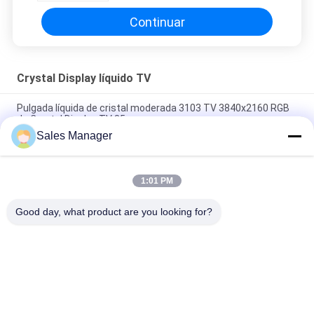
Continuar
Crystal Display líquido TV
Pulgada líquida de cristal moderada 3103 TV 3840x2160 RGB
de Crystal Display TV 85
Sales Manager
400 pulgada Lcd Smart TV Android 8,0 de Crystal Display TV
65 del líquido de los liendres
1:01 PM
Monitor de la pulgada 60HZ 43 TV de Android 5,0 ángulo de
visión de 89 grados
Good day, what product are you looking for?
Categorías Populares
Todos
Muestras De La 
Muestras Al Aire 
Exhibición De La 
Libre De Digitaces 
Ventana Del LED
LED