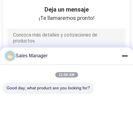
DE
Deja un mensaje
LA
¡Te llamaremos pronto!
FÁBRICA
CONTROL
DE
Sales Manager
CALIDAD
11:08 AM
ÉNTRENOS
Good day, what product are you looking for?
EN
Categorías Populares
Todos
CONTACTO
CON
Muestras De La 
Muestras Al Aire 
Exhibición De La 
Libre De Digitaces 
Ventana Del LED
LED
NOTICIAS