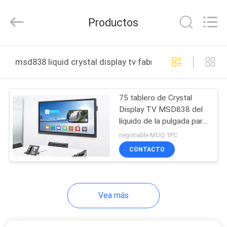
2021
-
2026
Productos
Display
Labs
LED
Co.,Ltd.
HOGAR
All
Rights
msd838 liquid crystal display tv fabricación en línea
Reserved.
PRODUCTOS
75 tablero de Crystal
Display TV MSD838 del
VR
líquido de la pulgada para
SHOW
la escuela y la publicidad
negotiable MOQ:1PC
CONTACTO
SOBRE
NOSOTROS
Vea más
VIAJE