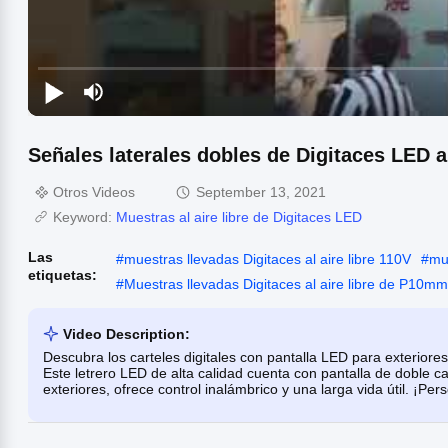
Señales laterales dobles de Digitaces LED al 
Otros Videos
September 13, 2021
Keyword:
Muestras al aire libre de Digitaces LED
Las
#
muestras llevadas Digitaces al aire libre 110V
#
mu
etiquetas:
#
Muestras llevadas Digitaces al aire libre de P10m
Video Description:
Descubra los carteles digitales con pantalla LED para exteriore
Este letrero LED de alta calidad cuenta con pantalla de doble car
exteriores, ofrece control inalámbrico y una larga vida útil. ¡Pers