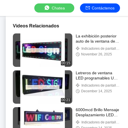
Chatea
Contáctenos
Videos Relacionados
La exhibición posterior
auto de la ventana del
desplazamiento LED
Indicadores de pantalla
firma el control
de ventanas LED
November 26, 2025
programable a todo
color RS232
00:15
Letreros de ventana
LED programables USB
P10, letreros LED de
Indicadores de pantalla
interior de 220V para
de ventanas LED
December 14, 2025
negocios
00:21
6000mcd Brillo Mensaje
Desplazamiento LED
Ventana Pantalla
Indicadores de pantalla
Señales Tablero
de ventanas LED