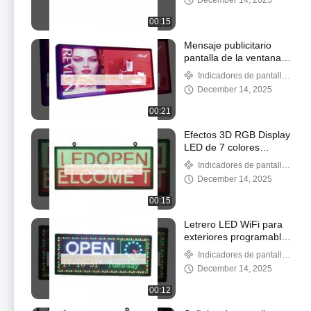
December 14, 2025
Soporte Winxp
00:15
Mensaje publicitario
pantalla de la ventana
LED tablero de señales
Indicadores de pantalla
de color completo 110V
de ventanas LED
December 14, 2025
220V Voltado
00:21
Efectos 3D RGB Display
LED de 7 colores
Display de mensaje de
Indicadores de pantalla
ventana trasera
de ventanas LED
December 14, 2025
00:15
Letrero LED WiFi para
exteriores programable
SMD3535, letrero LED
Indicadores de pantalla
de 5000 mcd para
de ventanas LED
December 14, 2025
ventana de coche
00:12