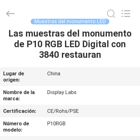
2021
-
2026
Display
Labs
Muestras del monumento LED
LED
Co.,Ltd.
Las muestras del monumento
HOGAR
All
Rights
Reserved.
de P10 RGB LED Digital con
PRODUCTOS
3840 restauran
VR
Lugar de
China
origen:
SHOW
Nombre de la
Display Labs
marca:
SOBRE
Certificación:
CE/Rohs/PSE
NOSOTROS
Número de
P10RGB
modelo:
VIAJE