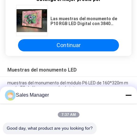
Las muestras del monumento de
P10 RGB LED Digital con 3840
restauran
Continuar
Muestras del monumento LED
muestras del monumento del módulo P6 LED de 160*320m m
con la TB de Nova que envía el sistema
Sales Manager
El monumento de aluminio LED del gabinete firma el
certificado de la FCC ROHS del color del RGB
7:37 AM
Pantalla LED al aire libre fija de la instalación P10 SMD para la
publicidad de la cartelera
Good day, what product are you looking for?