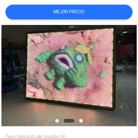
MEJOR PRECIO
PIDA
UNA
CITA
MAPA
DEL
SITIO
PRIVACY
POLICY
Descripción de producto