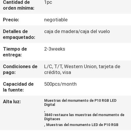
Cantidad de
1pc
DE
orden mínima:
LA
Precio:
negotiable
FÁBRICA
Detalles de
caja de madera/caja del vuelo
empaquetado:
CONTROL
Tiempo de
2-3weeks
DE
entrega:
CALIDAD
Condiciones de
L/C, T/T, Western Union, tarjeta de
pago:
crédito, visa
ÉNTRENOS
Capacidad de
500pcs/month
EN
la fuente:
CONTACTO
Alta luz:
Muestras del monumento de P10 RGB LED
Digital
CON
,
3840 restaure las muestras del monumento de
Digitaces
,
Muestras del monumento LED de P10 RGB
NOTICIAS