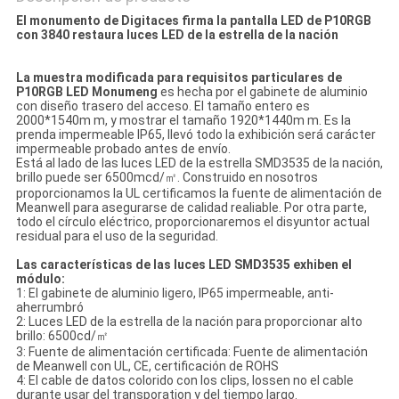
El monumento de Digitaces firma la pantalla LED de P10RGB
con 3840 restaura luces LED de la estrella de la nación
La muestra modificada para requisitos particulares de
P10RGB LED Monumeng
es hecha por el gabinete de aluminio
con diseño trasero del acceso. El tamaño entero es
2000*1540m m, y mostrar el tamaño 1920*1440m m. Es la
prenda impermeable IP65, llevó todo la exhibición será carácter
impermeable probado antes de envío.
Está al lado de las luces LED de la estrella SMD3535 de la nación,
brillo puede ser 6500mcd/㎡. Construido en nosotros
proporcionamos la UL certificamos la fuente de alimentación de
Meanwell para asegurarse de calidad realiable. Por otra parte,
todo el círculo eléctrico, proporcionaremos el disyuntor actual
residual para el uso de la seguridad.
Las características de las luces LED SMD3535 exhiben el
módulo:
1: El gabinete de aluminio ligero, IP65 impermeable, anti-
aherrumbró
2: Luces LED de la estrella de la nación para proporcionar alto
brillo: 6500cd/㎡
3: Fuente de alimentación certificada: Fuente de alimentación
de Meanwell con UL, CE, certificación de ROHS
4: El cable de datos colorido con los clips, lossen no el cable
durante usar del transporation y del tiempo largo.