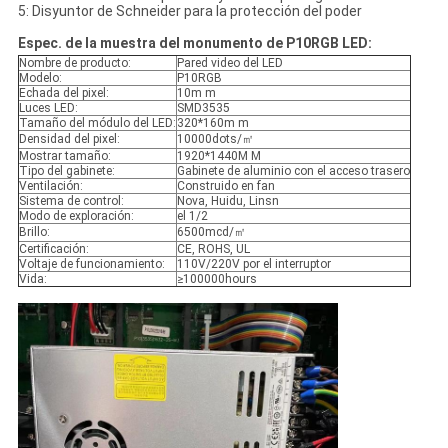
5: Disyuntor de Schneider para la protección del poder
Espec. de la muestra del monumento de P10RGB LED:
Nombre de producto:
Pared video del LED
Modelo:
P10RGB
Echada del pixel:
10m m
Luces LED:
SMD3535
Tamaño del módulo del LED:
320*160m m
Densidad del pixel:
10000dots/㎡
Mostrar tamaño:
1920*1440M M
Tipo del gabinete:
Gabinete de aluminio con el acceso trasero
Ventilación:
Construido en fan
Sistema de control:
Nova, Huidu, Linsn
Modo de exploración:
el 1/2
Brillo:
6500mcd/㎡
Certificación:
CE, ROHS, UL
Voltaje de funcionamiento:
110V/220V por el interruptor
Vida:
≥100000hours