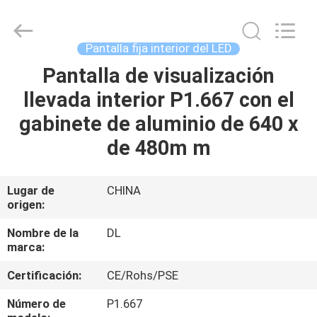
2021
-
2026
Display
Labs
Pantalla fija interior del LED
LED
Co.,Ltd.
Pantalla de visualización
HOGAR
All
Rights
Reserved.
llevada interior P1.667 con el
PRODUCTOS
gabinete de aluminio de 640 x
de 480m m
VR
SHOW
Lugar de
CHINA
origen:
SOBRE
Nombre de la
DL
marca:
NOSOTROS
Certificación:
CE/Rohs/PSE
VIAJE
Número de
P1.667