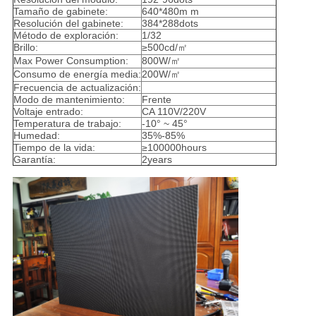
Tamaño de gabinete:
640*480m m
Resolución del gabinete:
384*288dots
Método de exploración:
1/32
Brillo:
≥500cd/㎡
Max Power Consumption:
800W/㎡
Consumo de energía media:
200W/㎡
Frecuencia de actualización:
Modo de mantenimiento:
Frente
Voltaje entrado:
CA 110V/220V
Temperatura de trabajo:
-10° ~ 45°
Humedad:
35%-85%
Tiempo de la vida:
≥100000hours
Garantía:
2years