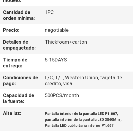
modelo:
DE
Cantidad de
1PC
LA
orden mínima:
FÁBRICA
Precio:
negotiable
CONTROL
Detalles de
Thickfoam+carton
empaquetado:
DE
Tiempo de
5-15DAYS
CALIDAD
entrega:
Condiciones de
L/C, T/T, Western Union, tarjeta de
ÉNTRENOS
pago:
crédito, visa
EN
Capacidad de
500PCS/month
CONTACTO
la fuente:
CON
Alta luz:
,
Pantalla interior de la pantalla LED P1.667
,
pantalla interior de la pantalla LED 3840Mhz
Pantalla LED publicitaria interior P1.667
NOTICIAS