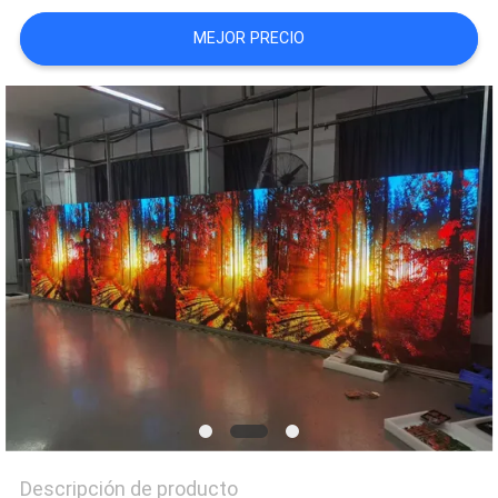
MEJOR PRECIO
PIDA
UNA
CITA
MAPA
DEL
SITIO
PRIVACY
POLICY
Descripción de producto