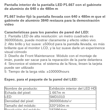
Pantalla interior de la pantalla LED P1.667 con el gabinete
de aluminio de 640 x de 480m m
P1.667 Indor fijó la pantalla llevada con 640 x 480m m que el
gabinete de aluminio 3840 restaura para la demostración
video
Características para los paneles de pared del LED:
1: Pantalla LED de alta resolución: un metro cuadrado es
360000dots, puede mostrar claramente y efecto video vivo.
2: Alto brillo y luz suave: ≥500cd para la pantalla llevada, es más
brillante que el monitor LCD, y la luz suave darle un experinence
visual cómodo
3: Diseño de Front Maintenance: Módulo con el montaje de
imán, puede ser sacar para la reparación de la parte delantera
4: Sincronice el sistema: el sistema de la Nova, linsen la tarjeta
puede ser utilizado
5: Tiempo de la larga vida: ≥100000hours
Espec. para el paquete de la pared del LED:
Nombre de producto:
Exhibición interior del LED HD
Echada del pixel:
1.667m m
LED:
SMD1010
Densidad del pixel:
360000dots/㎡
Tamaño del módulo:
320*160m m
Resolución del módulo:
192*96dots