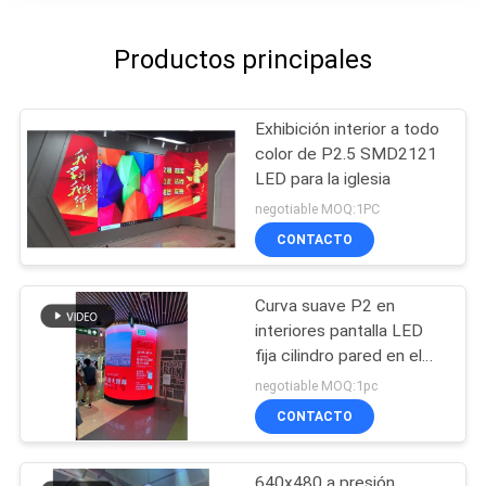
Productos principales
Exhibición interior a todo
color de P2.5 SMD2121
LED para la iglesia
negotiable MOQ:1PC
CONTACTO
Curva suave P2 en
interiores pantalla LED
fija cilindro pared en el
centro comercial
negotiable MOQ:1pc
publicidad
CONTACTO
640x480 a presión