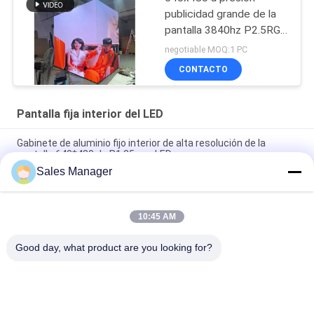
publicidad grande de la
pantalla 3840hz P2.5RGB
4 de la fundición de los
negotiable MOQ:1 PC
lados interiores LED del
CONTACTO
gabinete
Pantalla fija interior del LED
Gabinete de aluminio fijo interior de alta resolución de la
pantalla 640*480 de P1.25mm LED
Sales Manager
P1.53 fijó los paneles de la pantalla del LED para la iglesia con
Front Maintenance
10:45 AM
Pantalla fija interior de P1.875 LED, exhibición de pared video
de 240x240m m LED SMD1415
Good day, what product are you looking for?
Categorías Populares
Todos