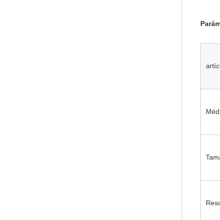
Parám
artí
Médu
Tam
Reso