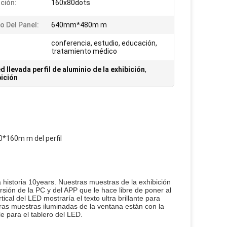
ción:
160x80dots
 Del Panel:
640mm*480m m
conferencia, estudio, educación,
tratamiento médico
d llevada perfil de aluminio de la exhibición
,
bición
0*160m m del perfil
historia 10years. Nuestras muestras de la exhibición 
ersión de la PC y del APP que le hace libre de poner al 
cal del LED mostraría el texto ultra brillante para 
ras muestras iluminadas de la ventana están con la 
e para el tablero del LED.