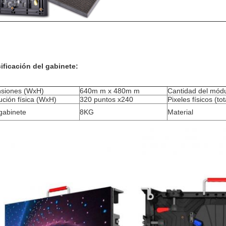
ificación del gabinete:
siones (WxH)
640m m x 480m m
Cantidad del mód
ución física (WxH)
320 puntos x240
Pixeles físicos (tot
gabinete
8KG
Material