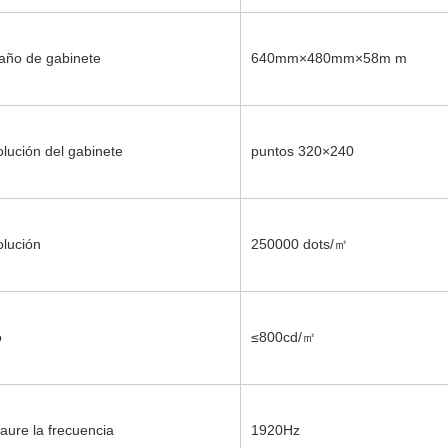
ño de gabinete
640mm×480mm×58m m
lución del gabinete
puntos 320×240
lución
250000 dots/㎡
o
≤800cd/㎡
aure la frecuencia
1920Hz