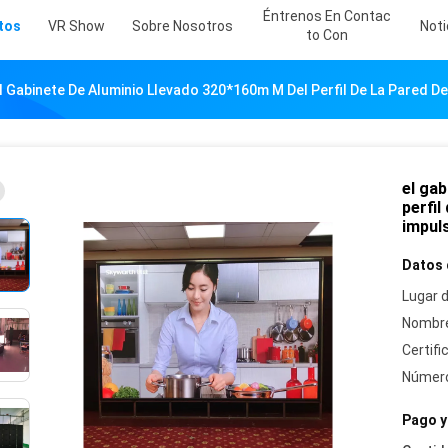
Éntrenos En Contac
tos
VR Show
Sobre Nosotros
Noti
To Con
l Gabinete De Aluminio Llevado 320*160m M Del Perfil De La Pared D
el gab
perfil
impul
Datos 
Lugar d
Nombre
Certifi
Número
Pago y