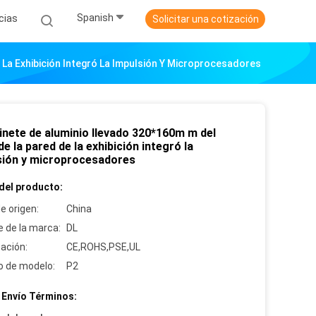
Spanish
cias
Solicitar una cotización
e La Exhibición Integró La Impulsión Y Microprocesadores
inete de aluminio llevado 320*160m m del
 de la pared de la exhibición integró la
sión y microprocesadores
del producto:
e origen:
China
 de la marca:
DL
cación:
CE,ROHS,PSE,UL
 de modelo:
P2
 Envío Términos: