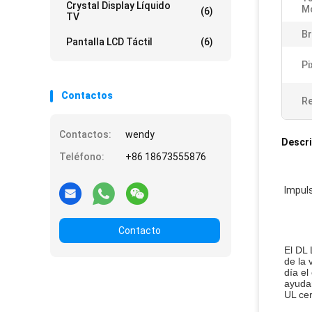
Crystal Display Líquido
M
(6)
TV
Br
Pantalla LCD Táctil
(6)
Pi
Contactos
Re
Contactos:
wendy
Descri
Teléfono:
+86 18673555876
Impuls
Contacto
El DL 
de la 
día el
ayudar
UL cer