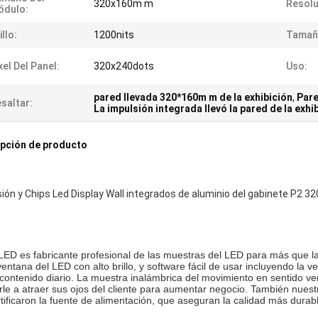
320x160m m
Resolu
ódulo:
illo:
1200nits
Tamaño
xel Del Panel:
320x240dots
Uso:
pared llevada 320*160m m de la exhibición
,
Pare
saltar:
La impulsión integrada llevó la pared de la exhi
pción de producto
ión y Chips Led Display Wall integrados de aluminio del gabinete P2 32
LED es fabricante profesional de las muestras del LED para más que la 
ventana del LED con alto brillo, y software fácil de usar incluyendo la v
 contenido diario. La muestra inalámbrica del movimiento en sentido verti
le a atraer sus ojos del cliente para aumentar negocio. También nuest
tificaron la fuente de alimentación, que aseguran la calidad más durabl