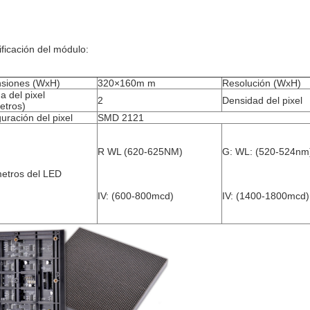
ficación del módulo:
siones (WxH)
320×160m m
Resolución (WxH)
 del pixel 
2
Densidad del pixel
etros)
uración del pixel
SMD 2121
R WL (620-625NM)
G: WL: (520-524nm
etros del LED
IV: (600-800mcd)
IV: (1400-1800mcd)