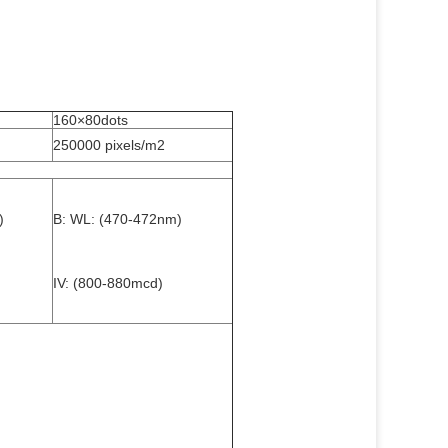
160×80dots
250000 pixels/m2
)
B: WL: (470-472nm)
IV: (800-880mcd)