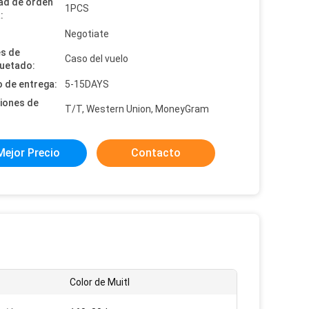
ad de orden
1PCS
:
:
Negotiate
es de
Caso del vuelo
uetado:
 de entrega:
5-15DAYS
iones de
T/T, Western Union, MoneyGram
Mejor Precio
Contacto
Color de Muitl