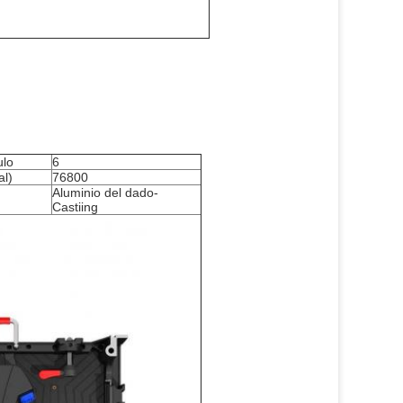
ulo
6
al)
76800
Aluminio del dado-
Castiing