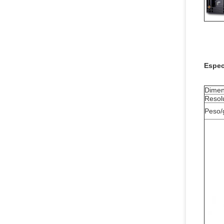
Espec
Dimen
Resol
Peso/