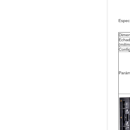
Especi
Dimen
Echada
(milím
Config
Parám