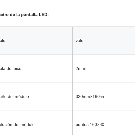
etro de la pantalla LED:
culo
valor
la del pixel
2m m
año del módulo
320mm×160㎜
lución del módulo
puntos 160×80