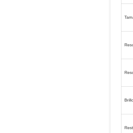
Tama
Reso
Reso
Brill
Rest