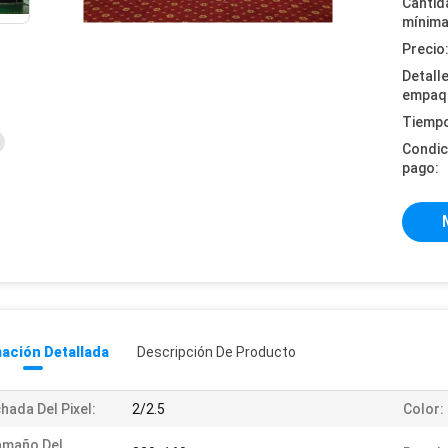
Cantid
mínima
Precio
Detall
empaq
Tiempo
Condic
pago:
ación Detallada
Descripción De Producto
hada Del Pixel:
2/2.5
Color:
amaño Del