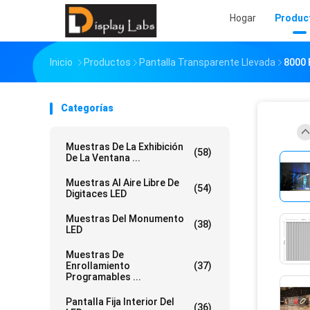
Hogar
Produc
Inicio
Productos
Pantalla Transparente Llevada
8000 
Categorías
Muestras De La Exhibición
(58)
De La Ventana ...
Muestras Al Aire Libre De
(54)
Digitaces LED
Muestras Del Monumento
(38)
LED
Muestras De
Enrollamiento
(37)
Programables ...
Pantalla Fija Interior Del
(36)