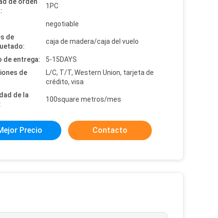
ad de orden
1PC
:
:
negotiable
es de
caja de madera/caja del vuelo
uetado:
 de entrega:
5-15DAYS
iones de
L/C, T/T, Western Union, tarjeta de
crédito, visa
dad de la
100square metros/mes
:
Mejor Precio
Contacto