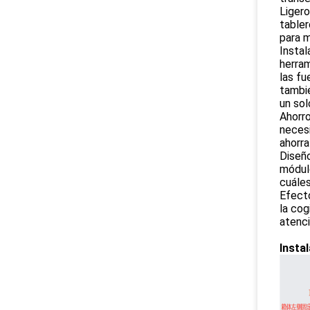
Ligero
tabler
para m
Instal
herra
las fu
tambié
un sol
Ahorro
necesi
ahorra
Diseño
módulo
cuáles
Efecto
la cog
atenci
Instal