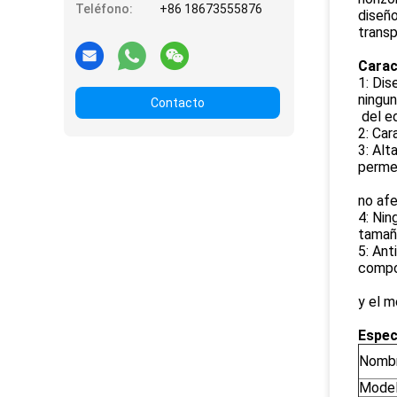
Teléfono:
+86 18673555876
diseño
transp
Carac
1: Dis
ningu
Contacto
del ed
2: Car
3: Alt
permea
no afe
4: Nin
tamañ
5: Ant
compo
y el m
Espec
Nombr
Model