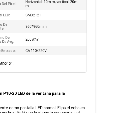
Horizontal: 10m m, vertical: 20m
 Del Pixel:
m
el LED:
SMD2121
o De
960*960m m
te:
mo De
200W/㎡
a De Avg:
e Entrado:
CA 110/220V
 SMD2121
,
ón P10-20 LED de la ventana para la
ente como pantalla LED normal. El pixel echa en
 vertical. Está con la etiqueta engomada y el