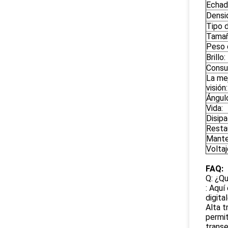
Echada
Densid
Tipo 
Tamañ
Peso 
Brillo:
Consu
La mej
visión:
Ángulo
Vida:
Disipa
Resta
Mante
Voltaj
FAQ:
Q: ¿Qu
: Aquí
digita
Alta t
permi
transe