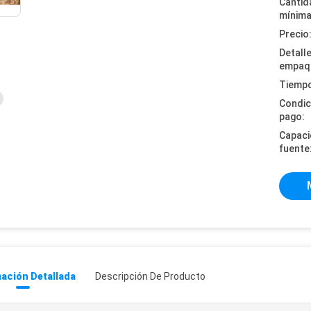
Cantid
mínima
Precio
Detall
empaq
Tiempo
Condic
pago:
Capaci
fuente
ación Detallada
Descripción De Producto