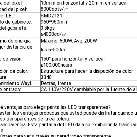
 del pixel:
10m m en horizontal y 20m m en vertical
8000dots/㎡
ad del pixel:
del LED:
SMD2121
o de gabinete:
960*960m m
del gabinete:
3.5kgs
≥4000cd/㎡
mo de energía:
Máximo: 500W, Avg: 200W
or distancia de
los 6-500m
 de visión:
150° para horizontal y vertical
≥100,000hours
ción de calor:
Estructure para hacer la disipación de calor
ure:
3840
nimiento WayL
Detrás, frente
e entrado:
CA 110V/220V cambiable por la fuente de a
é ventajas para elegir pantallas LED transparentes?
 están las ventajas probadas que usted puede disfrutar cuando u
les transparentes de la cartelera.
ransparencia. Esta pantalla del LED da a su exhibición la transpa
te
úntes para ver a través su pared video transparente.