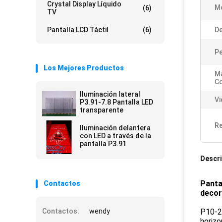
Crystal Display Líquido
M
(6)
TV
Pantalla LCD Táctil
(6)
De
P
Los Mejores Productos
M
C
Iluminación lateral
Vi
P3.91-7.8 Pantalla LED
transparente
Re
Iluminación delantera
con LED a través de la
pantalla P3.91
Descri
Panta
Contactos
decor
Contactos:
wendy
P10-20
horizo