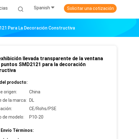
Spanish
cias
Solicitar una cotización
121 Para La Decoración Constructiva
xhibición llevada transparente de la ventana
s puntos SMD2121 para la decoración
ructiva
del producto:
e origen:
China
 de la marca:
DL
cación:
CE/Rohs/PSE
 de modelo:
P10-20
 Envío Términos: