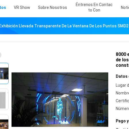
Éntrenos En Contac
tos
VR Show
Sobre Nosotros
Noti
To Con
Exhibición Llevada Transparente De La Ventana De Los Puntos SMD2
8000 e
de lo
const
Datos 
Lugar d
Nombre
Certifi
Número
Pago y