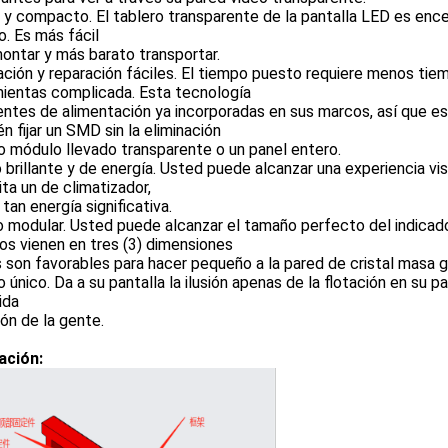
 y compacto. El tablero transparente de la pantalla LED es enc
o. Es más fácil
ontar y más barato transportar.
ación y reparación fáciles. El tiempo puesto requiere menos tie
mientas complicada. Esta tecnología
entes de alimentación ya incorporadas en sus marcos, así que es
n fijar un SMD sin la eliminación
o módulo llevado transparente o un panel entero.
 brillante y de energía. Usted puede alcanzar una experiencia visu
ta un de climatizador,
 tan energía significativa.
 modular. Usted puede alcanzar el tamaño perfecto del indicado
s vienen en tres (3) dimensiones
 son favorables para hacer pequeño a la pared de cristal masa g
 único. Da a su pantalla la ilusión apenas de la flotación en su p
ida
ón de la gente.
ación: