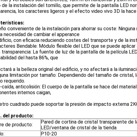
 de la instalación del tornillo, que permite de la pantalla LED nor
arencia, los caracteres ligeros y el efecto video vivo 3D la hac
terísticas:
eño conveniente de la instalación para ahorrar su coste: Ninguna
na necesidad de cambiar el apperance
ificio, con eficacia reduciendo costes del transporte y de la inst
acteres Bendable: Módulo flexible del LED que se puede aplicar 
a transparencia: La fuente de luz de la pantalla de la película LE
bilidad del hasta 86%, que
ctará a la belleza original del edificio, y no afectará a la iluminaci
guna limitación por tamaño: Dependiendo del tamaño de cristal, l
o requerido.
i-caída, anticolisión: El cuerpo de la pantalla se hace del materia
nentes internos caigan,
etro cuadrado puede soportar la presión de impacto externa 2K
. del producto:
Pared de cortina de cristal transparente de l
e de producto:
LED/ventana de cristal de la tienda
o:
P10-20