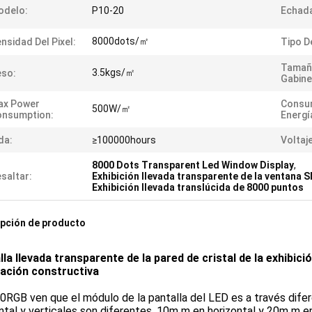
odelo:
P10-20
Echada
8000dots/㎡
nsidad Del Pixel:
Tipo D
Tamañ
3.5kgs/㎡
eso:
Gabine
ax Power
Consu
500W/㎡
onsumption:
Energí
da:
≥100000hours
Voltaj
8000 Dots Transparent Led Window Display
,
saltar:
Exhibición llevada transparente de la ventana
Exhibición llevada translúcida de 8000 puntos
pción de producto
lla llevada transparente de la pared de cristal de la exhibici
ación constructiva
RGB ven que el módulo de la pantalla del LED es a través difer
ntal y verticales son diferentes, 10m m en horizontal y 20m m en