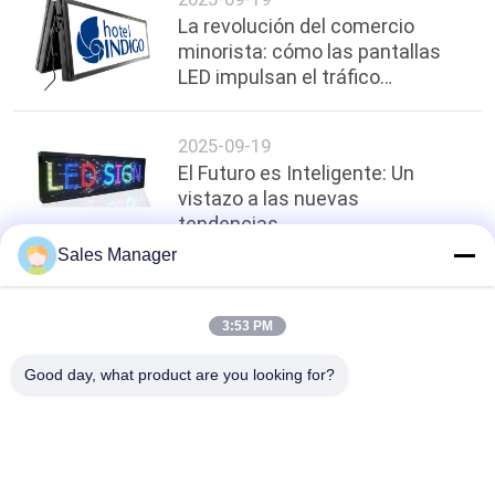
La revolución del comercio
minorista: cómo las pantallas
LED impulsan el tráfico
peatonal
2025-09-19
El Futuro es Inteligente: Un
vistazo a las nuevas
tendencias
Sales Manager
arriba
3:53 PM
Good day, what product are you looking for?
Categorías Populares
Todos
Muestras De La 
Muestras Al Aire 