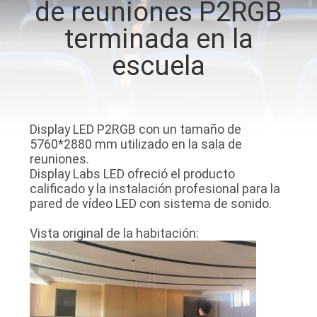
de reuniones P2RGB
DE
terminada en la
LA
FÁBRICA
escuela
CONTROL
DE
Display LED P2RGB con un tamaño de
5760*2880 mm utilizado en la sala de
CALIDAD
reuniones.
Display Labs LED ofreció el producto
calificado y la instalación profesional para la
ÉNTRENOS
pared de vídeo LED con sistema de sonido.
EN
Vista original de la habitación:
CONTACTO
CON
NOTICIAS