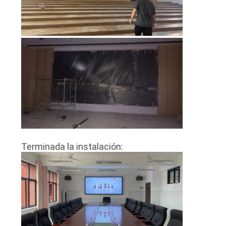
PIDA
UNA
CITA
MAPA
DEL
SITIO
Terminada la instalación:
PRIVACY
POLICY