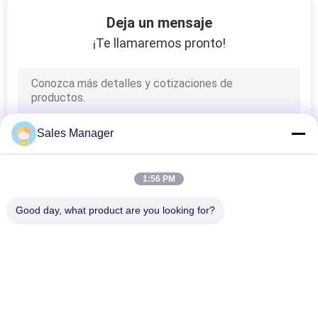
DE
Deja un mensaje
LA
¡Te llamaremos pronto!
FÁBRICA
CONTROL
DE
Sales Manager
CALIDAD
1:56 PM
ÉNTRENOS
Good day, what product are you looking for?
EN
Categorías Populares
Todos
CONTACTO
CON
Muestras De La 
Muestras Al Aire 
Exhibición De La 
Libre De Digitaces 
Ventana Del LED
LED
NOTICIAS