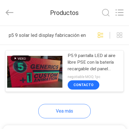
2021
-
2026
Productos
Display
Labs
LED
Co.,Ltd.
HOGAR
All
Rights
p5 9 solar led display fabricación en línea
Reserved.
PRODUCTOS
P5.9 pantalla LED al aire
libre PSE con la batería
VR
recargable del panel
SHOW
solar
negotiable MOQ:1pc
CONTACTO
SOBRE
NOSOTROS
Vea más
VIAJE