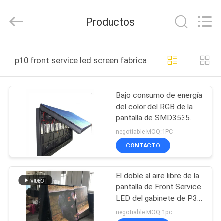
2021
-
2026
Productos
Display
Labs
LED
Co.,Ltd.
HOGAR
All
Rights
p10 front service led screen fabricación en línea
Reserved.
PRODUCTOS
Bajo consumo de energía
del color del RGB de la
VR
pantalla de SMD3535
SHOW
P10 Front Service LED
negotiable MOQ:1PC
CONTACTO
SOBRE
El doble al aire libre de la
NOSOTROS
pantalla de Front Service
LED del gabinete de P3
VIAJE
P4 P5 P8 P10 echó a un
negotiable MOQ:1pc