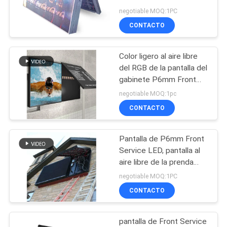
LED de la publicidad al
negotiable MOQ:1PC
aire libre
CONTACTO
PIDA
UNA
Color ligero al aire libre
CITA
del RGB de la pantalla del
gabinete P6mm Front
Service LED
MAPA
negotiable MOQ:1pc
CONTACTO
DEL
SITIO
Pantalla de P6mm Front
Service LED, pantalla al
PRIVACY
aire libre de la prenda
impermeable LED de
negotiable MOQ:1PC
POLICY
MEANWELL
CONTACTO
pantalla de Front Service