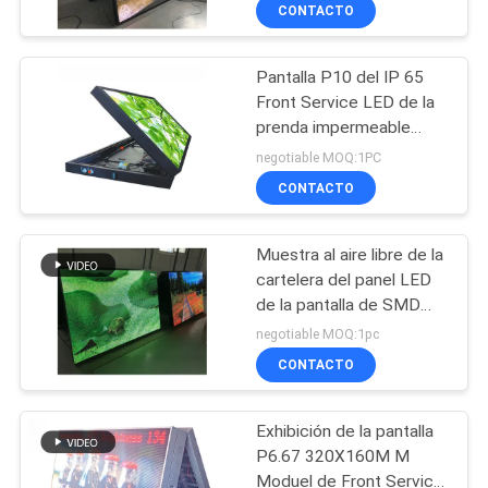
lado
DE
CONTACTO
LA
Pantalla P10 del IP 65
FÁBRICA
Front Service LED de la
prenda impermeable
CONTROL
100000 horas de vida
negotiable MOQ:1PC
laboral
DE
CONTACTO
CALIDAD
Muestra al aire libre de la
cartelera del panel LED
ÉNTRENOS
de la pantalla de SMD
4m m Front Service LED
EN
negotiable MOQ:1pc
CONTACTO
CONTACTO
CON
Exhibición de la pantalla
P6.67 320X160M M
NOTICIAS
Moduel de Front Service