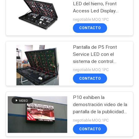
LED del hierro, Front
Access Led Display
impermeable
negotiable MOQ:1PC
CONTACTO
Pantalla de P5 Front
Service LED con el
sistema de control
Wifi/4G del POE
negotiable MOQ:1PC
CONTACTO
P10 exhiben la
demostración video de la
pantalla de la publicidad
al aire libre del módulo de
negotiable MOQ:1PC
Front Service LED
CONTACTO