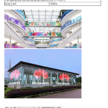
Temperatura de almacenamiento:
-30℃~+65℃
Grey Levl:
16bits