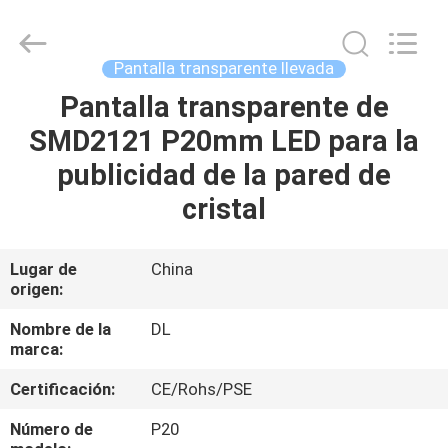
2021
-
2026
Display
Labs
Pantalla transparente llevada
LED
Co.,Ltd.
Pantalla transparente de
HOGAR
All
Rights
Reserved.
SMD2121 P20mm LED para la
PRODUCTOS
publicidad de la pared de
cristal
VR
SHOW
Lugar de
China
origen:
SOBRE
Nombre de la
DL
marca:
NOSOTROS
Certificación:
CE/Rohs/PSE
VIAJE
Número de
P20