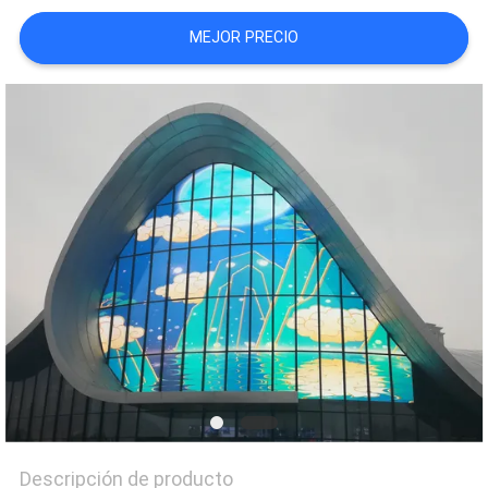
MEJOR PRECIO
PIDA
UNA
CITA
MAPA
DEL
SITIO
PRIVACY
POLICY
Descripción de producto