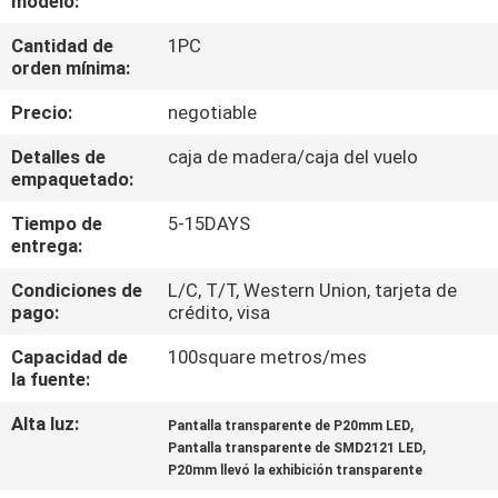
modelo:
DE
Cantidad de
1PC
LA
orden mínima:
FÁBRICA
Precio:
negotiable
CONTROL
Detalles de
caja de madera/caja del vuelo
empaquetado:
DE
Tiempo de
5-15DAYS
CALIDAD
entrega:
Condiciones de
L/C, T/T, Western Union, tarjeta de
ÉNTRENOS
pago:
crédito, visa
EN
Capacidad de
100square metros/mes
CONTACTO
la fuente:
CON
Alta luz:
,
Pantalla transparente de P20mm LED
,
Pantalla transparente de SMD2121 LED
P20mm llevó la exhibición transparente
NOTICIAS