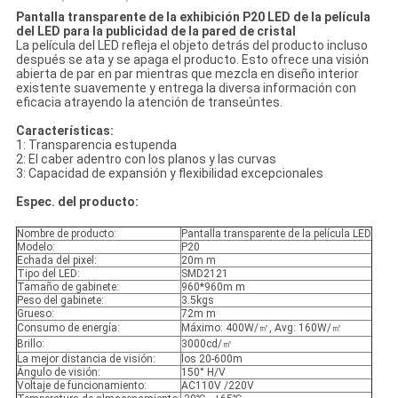
Pantalla transparente de la exhibición P20 LED de la película
del LED para la publicidad de la pared de cristal
La película del LED refleja el objeto detrás del producto incluso
después se ata y se apaga el producto. Esto ofrece una visión
abierta de par en par mientras que mezcla en diseño interior
existente suavemente y entrega la diversa información con
eficacia atrayendo la atención de transeúntes.
Características:
1: Transparencia estupenda
2: El caber adentro con los planos y las curvas
3: Capacidad de expansión y flexibilidad excepcionales
Espec. del producto:
Nombre de producto:
Pantalla transparente de la película LED
Modelo:
P20
Echada del pixel:
20m m
Tipo del LED:
SMD2121
Tamaño de gabinete:
960*960m m
Peso del gabinete:
3.5kgs
Grueso:
72m m
Consumo de energía:
Máximo: 400W/㎡, Avg: 160W/㎡
Brillo:
3000cd/㎡
La mejor distancia de visión:
los 20-600m
Ángulo de visión:
150° H/V
Voltaje de funcionamiento:
AC110V /220V